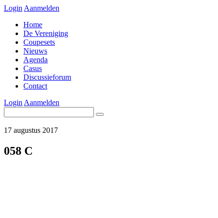
Login
Aanmelden
Home
De Vereniging
Coupesets
Nieuws
Agenda
Casus
Discussieforum
Contact
Login
Aanmelden
17 augustus 2017
058 C