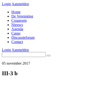
Login
Aanmelden
Home
De Vereniging
Coupesets
Nieuws
Agenda
Casus
Discussieforum
Contact
Login
Aanmelden
05 november 2017
III-3 b