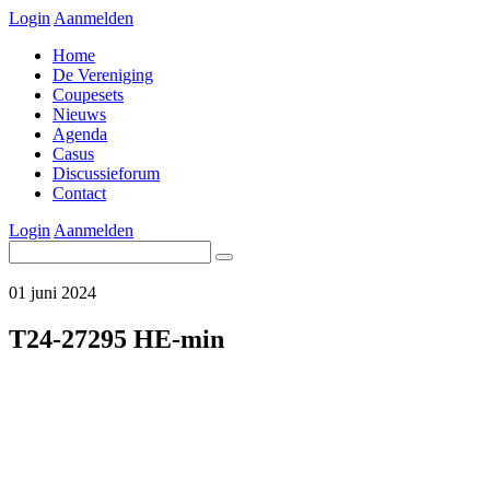
Login
Aanmelden
Home
De Vereniging
Coupesets
Nieuws
Agenda
Casus
Discussieforum
Contact
Login
Aanmelden
01 juni 2024
T24-27295 HE-min