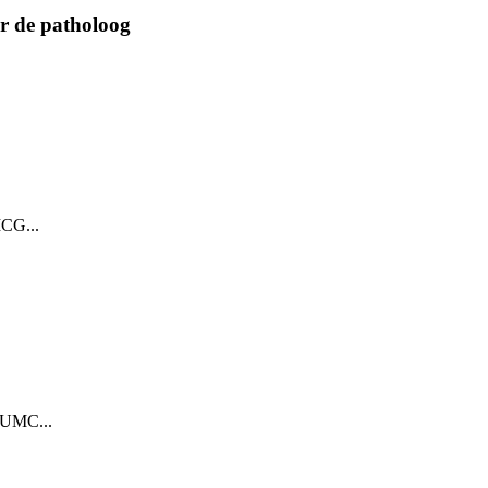
r de patholoog
MCG...
t UMC...